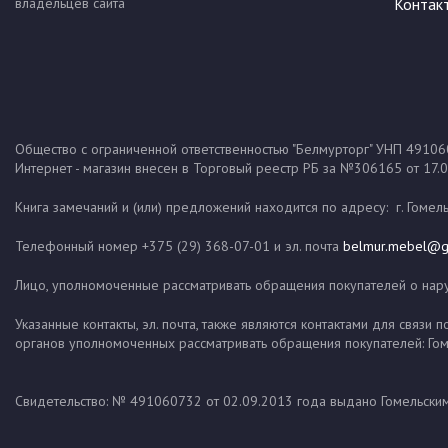
владельцев сайта
Контак
Общество с ограниченной ответственностью "Белмурторг" УНП 4910607
Интернет - магазин внесен в Торговый реестр РБ за №306165 от 17.0
Книга замечаний и (или) предложений находится по адресу: г. Гомель,
Телефонный номер +375 (29) 368-07-01 и эл. почта
belmur.mebel@g
Лицо, уполномоченные рассматривать обращения покупателей о наруш
Указанные контакты, эл. почта, также являются контактами для свя
органов уполномоченных рассматривать обращения покупателей: Гом
Свидетельство: № 491060732 от 02.09.2013 года выдано Гомельски