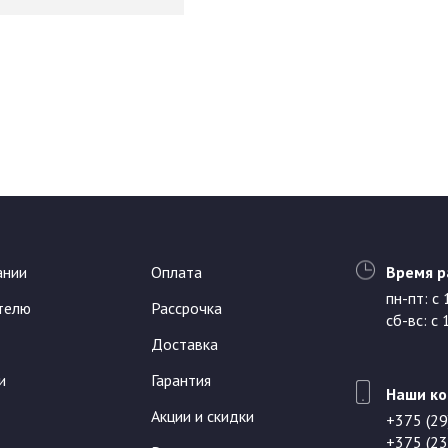
ании
Оплата
Время р
пн-пт: с
телю
Рассрочка
сб-вс: с
Доставка
и
Гарантия
Наши ко
Акции и скидки
+375 (29
+375 (23